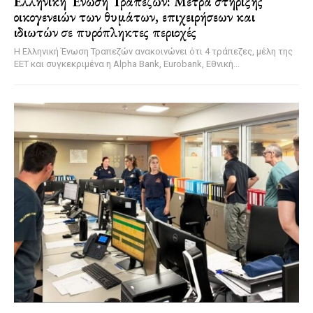
Ελληνική Ένωση Τραπεζών: Μέτρα στήριξης
οικογενειών των θυμάτων, επιχειρήσεων και
ιδιωτών σε πυρόπληκτες περιοχές
Η Ελληνική Ένωση Τραπεζών ανακοινώνει ότι 4 τράπεζες, μέλη της
ΕΕΤ και συγκεκριμένα η Alpha Bank, Eurobank, Εθνική...