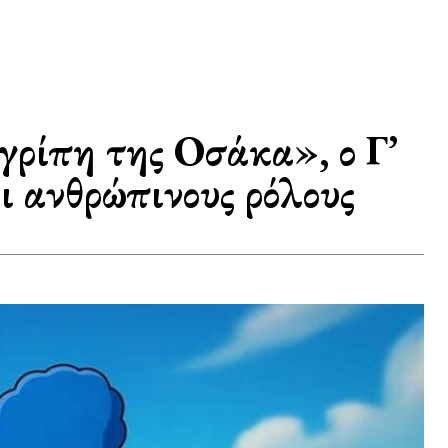
γρίπη της Οσάκα», ο Γ’
 ανθρώπινους ρόλους