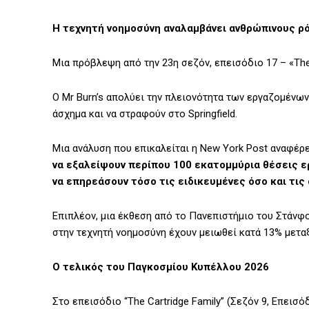
Η τεχνητή νοημοσύνη αναλαμβάνει ανθρώπινους ρ
Μια πρόβλεψη από την 23η σεζόν, επεισόδιο 17 – «Th
Ο Mr Burn’s απολύει την πλειονότητα των εργαζομένων
άσχημα και να στραφούν στο Springfield.
Μια ανάλυση που επικαλείται η New York Post αναφέρε
να εξαλείψουν περίπου 100 εκατομμύρια θέσεις ε
να επηρεάσουν τόσο τις ειδικευμένες όσο και τις
Επιπλέον, μια έκθεση από το Πανεπιστήμιο του Στάνφο
στην τεχνητή νοημοσύνη έχουν μειωθεί κατά 13% μεταξύ
Ο τελικός του Παγκοσμίου Κυπέλλου 2026
Στο επεισόδιο “The Cartridge Family” (Σεζόν 9, Επεισό