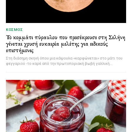
ΚΌΣΜΟΣ
Το κομμάτι πύραυλου που προσέκρουσε στη Σελήνη
γίνεται χρυσή ευκαιρία μελέτης για ειδικούς
επιστήμονες
Στη διάσημη σκηνή όπου μια κάψουλα «καρφώνεται» στο μάτι του
φεγγαριού -το καρέ από την πρωτοποριακή βωβή γαλλική...