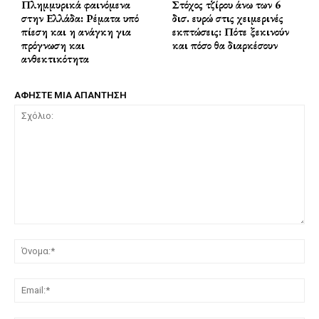
Πλημμυρικά φαινόμενα
Στόχος τζίρου άνω των 6
στην Ελλάδα: Ρέματα υπό
δισ. ευρώ στις χειμερινές
πίεση και η ανάγκη για
εκπτώσεις: Πότε ξεκινούν
πρόγνωση και
και πόσο θα διαρκέσουν
ανθεκτικότητα
ΑΦΗΣΤΕ ΜΙΑ ΑΠΑΝΤΗΣΗ
Σχόλιο:
Όν
Ema