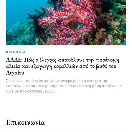
ΚΟΙΝΩΝΊΑ
ΑΑΔΕ: Πώς ο έλεγχος αποκάλυψε την παράνομη
αλιεία και εξαγωγή κοραλλιών από το βυθό του
Αιγαίου
Στον εντοπισμό ενός σκάφους αναψυχής στα ανοιχτά της
Σκοπέλου, το οποίο εχρησιμοποιείτο ως πλωτή βάση παράνομης
αλιείας προστατευόμενων...
Επικοινωνία