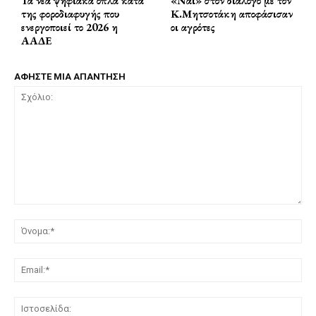
Τα νέα ψηφιακά όπλα κατά
«Ναι» στον διάλογο με τον
της φοροδιαφυγής που
Κ.Μητσοτάκη αποφάσισαν
ενεργοποιεί το 2026 η
οι αγρότες
ΑΑΔΕ
ΑΦΗΣΤΕ ΜΙΑ ΑΠΑΝΤΗΣΗ
Σχόλιο:
Όν
Ema
Ισ