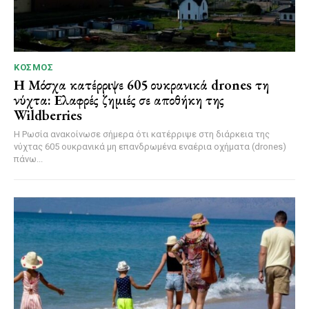
ΚΌΣΜΟΣ
Η Μόσχα κατέρριψε 605 ουκρανικά drones τη
νύχτα: Ελαφρές ζημιές σε αποθήκη της
Wildberries
Η Ρωσία ανακοίνωσε σήμερα ότι κατέρριψε στη διάρκεια της
νύχτας 605 ουκρανικά μη επανδρωμένα εναέρια οχήματα (drones)
πάνω...