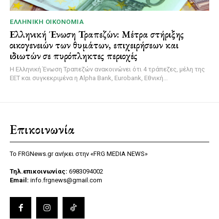
ΕΛΛΗΝΙΚΉ ΟΙΚΟΝΟΜΊΑ
Ελληνική Ένωση Τραπεζών: Μέτρα στήριξης
οικογενειών των θυμάτων, επιχειρήσεων και
ιδιωτών σε πυρόπληκτες περιοχές
Η Ελληνική Ένωση Τραπεζών ανακοινώνει ότι 4 τράπεζες, μέλη της
ΕΕΤ και συγκεκριμένα η Alpha Bank, Eurobank, Εθνική...
Επικοινωνία
Το FRGNews.gr ανήκει στην «FRG MEDIA NEWS»
Τηλ.επικοινωνίας:
6983094002
Email:
info.frgnews@gmail.com