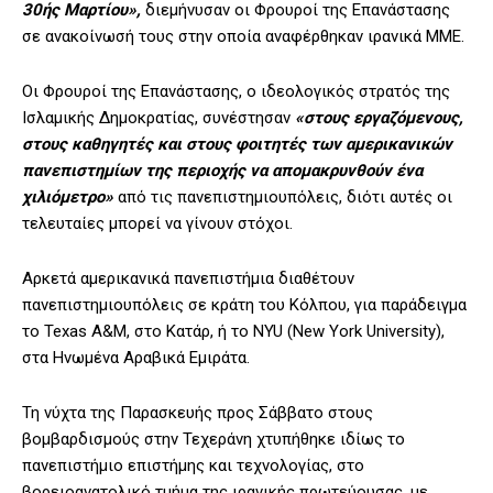
30ής Μαρτίου»,
διεμήνυσαν οι Φρουροί της Επανάστασης
σε ανακοίνωσή τους στην οποία αναφέρθηκαν ιρανικά ΜΜΕ.
Οι Φρουροί της Επανάστασης, ο ιδεολογικός στρατός της
Ισλαμικής Δημοκρατίας, συνέστησαν
«στους εργαζόμενους,
στους καθηγητές και στους φοιτητές των αμερικανικών
πανεπιστημίων της περιοχής να απομακρυνθούν ένα
χιλιόμετρο»
από τις πανεπιστημιουπόλεις, διότι αυτές οι
τελευταίες μπορεί να γίνουν στόχοι.
Αρκετά αμερικανικά πανεπιστήμια διαθέτουν
πανεπιστημιουπόλεις σε κράτη του Κόλπου, για παράδειγμα
το Texas A&M, στο Κατάρ, ή το NYU (New York University),
στα Ηνωμένα Αραβικά Εμιράτα.
Τη νύχτα της Παρασκευής προς Σάββατο στους
βομβαρδισμούς στην Τεχεράνη χτυπήθηκε ιδίως το
πανεπιστήμιο επιστήμης και τεχνολογίας, στο
βορειοανατολικό τμήμα της ιρανικής πρωτεύουσας, με