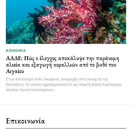
ΚΟΙΝΩΝΊΑ
ΑΑΔΕ: Πώς ο έλεγχος αποκάλυψε την παράνομη
αλιεία και εξαγωγή κοραλλιών από το βυθό του
Αιγαίου
Στον εντοπισμό ενός σκάφους αναψυχής στα ανοιχτά της
Σκοπέλου, το οποίο εχρησιμοποιείτο ως πλωτή βάση παράνομης
αλιείας προστατευόμενων...
Επικοινωνία