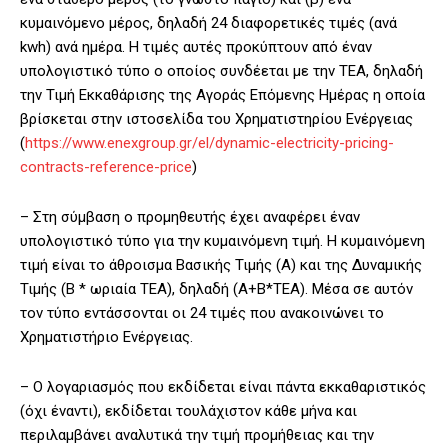
κυμαινόμενο μέρος, δηλαδή 24 διαφορετικές τιμές (ανά
kwh) ανά ημέρα. Η τιμές αυτές προκύπτουν από έναν
υπολογιστικό τύπο ο οποίος συνδέεται με την ΤΕΑ, δηλαδή
την Τιμή Εκκαθάρισης της Αγοράς Επόμενης Ημέρας η οποία
βρίσκεται στην ιστοσελίδα του Χρηματιστηρίου Ενέργειας
(
https://www.enexgroup.gr/el/dynamic-electricity-pricing-
contracts-reference-price
)
– Στη σύμβαση ο προμηθευτής έχει αναφέρει έναν
υπολογιστικό τύπο για την κυμαινόμενη τιμή. Η κυμαινόμενη
τιμή είναι το άθροισμα Βασικής Τιμής (Α) και της Δυναμικής
Τιμής (Β * ωριαία ΤΕΑ), δηλαδή (Α+Β*ΤΕΑ). Μέσα σε αυτόν
τον τύπο εντάσσονται οι 24 τιμές που ανακοινώνει το
Χρηματιστήριο Ενέργειας.
– Ο λογαριασμός που εκδίδεται είναι πάντα εκκαθαριστικός
(όχι έναντι), εκδίδεται τουλάχιστον κάθε μήνα και
περιλαμβάνει αναλυτικά την τιμή προμήθειας και την