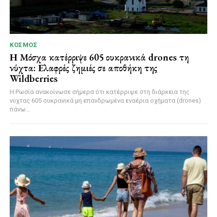
ΚΌΣΜΟΣ
Η Μόσχα κατέρριψε 605 ουκρανικά drones τη
νύχτα: Ελαφρές ζημιές σε αποθήκη της
Wildberries
Η Ρωσία ανακοίνωσε σήμερα ότι κατέρριψε στη διάρκεια της
νύχτας 605 ουκρανικά μη επανδρωμένα εναέρια οχήματα (drones)
πάνω...