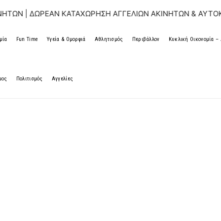
ΩΡΕΑΝ ΚΑΤΑΧΩΡΗΣΗ ΑΓΓΕΛΙΩΝ ΑΚΙΝΗΤΩΝ & ΑΥΤΟΚΙΝΗΤΩΝ |
μία
Fun Time
Υγεία & Ομορφιά
Αθλητισμός
Περιβάλλον
Κυκλική Οικονομία 
μος
Πολιτισμός
Αγγελίες