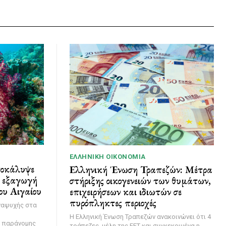
ΕΛΛΗΝΙΚΉ ΟΙΚΟΝΟΜΊΑ
ποκάλυψε
Ελληνική Ένωση Τραπεζών: Μέτρα
ι εξαγωγή
στήριξης οικογενειών των θυμάτων,
ου Αιγαίου
επιχειρήσεων και ιδιωτών σε
πυρόπληκτες περιοχές
ναψυχής στα
Η Ελληνική Ένωση Τραπεζών ανακοινώνει ότι 4
η παράνομης
τράπεζες, μέλη της ΕΕΤ και συγκεκριμένα η