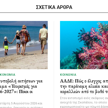
ΣΧΕΤΙΚΑ ΑΡΘΡΑ
ΙΚΟΝΟΜΊΑ
ΚΟΙΝΩΝΊΑ
 υποβολή αιτήσεων για
ΑΑΔΕ: Πώς ο έλεγχος α
μμα «Τουρισμός για
την παράνομη αλιεία κα
-2027»: Ποιοι οι
κοραλλιών από το βυθό τ
Στον εντοπισμό ενός σκάφους α
ανοιχτά της Σκοπέλου, το οποίο
ετάρτη 5 Αυγούστου 2026 και
εχρησιμοποιείτο ως πλωτή βάσ
εσημέρι, ξεκινούν οι αιτήσεις