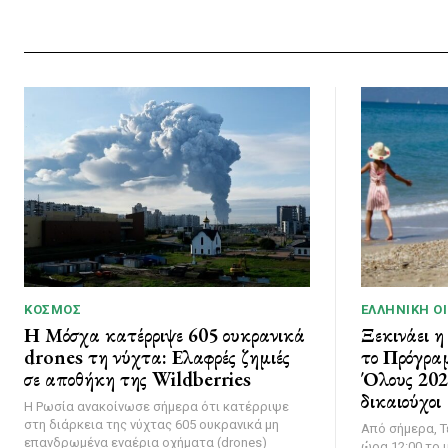
ΚΌΣΜΟΣ
ΕΛΛΗΝΙΚΉ Ο
Η Μόσχα κατέρριψε 605 ουκρανικά
Ξεκινάει η
drones τη νύχτα: Ελαφρές ζημιές
το Πρόγρα
σε αποθήκη της Wildberries
Όλους 2026
δικαιούχοι
Η Ρωσία ανακοίνωσε σήμερα ότι κατέρριψε
στη διάρκεια της νύχτας 605 ουκρανικά μη
Από σήμερα, Τ
επανδρωμένα εναέρια οχήματα (drones)
ώρα 12:00 το μ