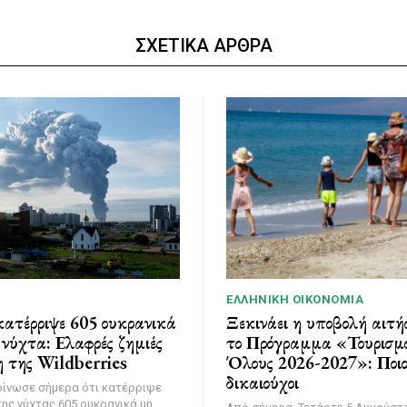
ΣΧΕΤΙΚΑ ΑΡΘΡΑ
ΕΛΛΗΝΙΚΉ ΟΙΚΟΝΟΜΊΑ
ατέρριψε 605 ουκρανικά
Ξεκινάει η υποβολή αιτή
νύχτα: Ελαφρές ζημιές
το Πρόγραμμα «Τουρισμό
 της Wildberries
Όλους 2026-2027»: Ποιοι
δικαιούχοι
οίνωσε σήμερα ότι κατέρριψε
της νύχτας 605 ουκρανικά μη