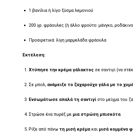
1 βανίλια ή λίγο ξύσμα λεμονιού
200 γρ. φράουλες (ή άλλο φρούτο: μάνγκο, ροδάκινο
Προαιρετικά: λίγη μαρμελάδα φράουλα
Εκτέλεση:
Χτύπησε την κρέμα γάλακτος
σε σαντιγί (να στέκ
Σε μπολ,
ανάμειξε το ζαχαρούχο γάλα με το χυμ
Ενσωμάτωσε απαλά τη σαντιγί
στο μείγμα του ζ
Στρώσε ένα πυρέξ με
μια στρώση μπισκότα
.
Ρίξε από πάνω
τη μισή κρέμα
και
μισά κομμένα 