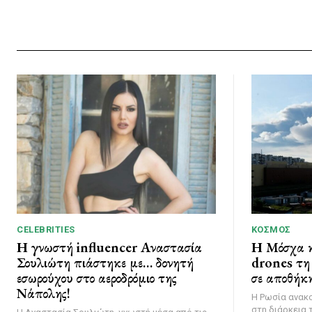
CELEBRITIES
ΚΌΣΜΟΣ
Η γνωστή influencer Αναστασία
Η Μόσχα κ
Σουλιώτη πιάστηκε με… δονητή
drones τη 
εσωρούχου στο αεροδρόμιο της
σε αποθήκη
Νάπολης!
Η Ρωσία ανακ
στη διάρκεια 