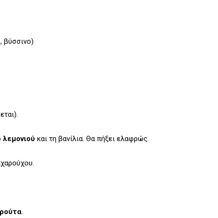
, βύσσινο)
εται).
ό λεμονιού
και τη βανίλια. Θα πήξει ελαφρώς.
αχαρούχου.
φρούτα
.