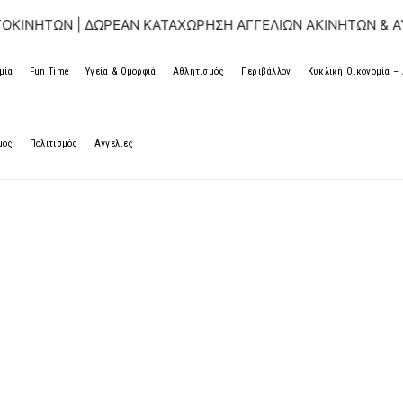
 ΔΩΡΕΑΝ ΚΑΤΑΧΩΡΗΣΗ ΑΓΓΕΛΙΩΝ ΑΚΙΝΗΤΩΝ & ΑΥΤΟΚΙΝΗΤΩΝ
μία
Fun Time
Υγεία & Ομορφιά
Αθλητισμός
Περιβάλλον
Κυκλική Οικονομία 
μος
Πολιτισμός
Αγγελίες