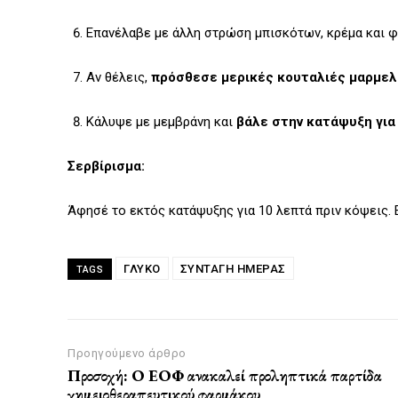
Επανέλαβε με άλλη στρώση μπισκότων, κρέμα και φ
Αν θέλεις,
πρόσθεσε μερικές κουταλιές μαρμελ
Κάλυψε με μεμβράνη και
βάλε στην κατάψυξη για
Σερβίρισμα:
Άφησέ το εκτός κατάψυξης για 10 λεπτά πριν κόψεις. 
ΓΛΥΚΌ
ΣΥΝΤΑΓΗ ΗΜΕΡΑΣ
TAGS
Προηγούμενο άρθρο
Προσοχή: Ο ΕΟΦ ανακαλεί προληπτικά παρτίδα
χημειοθεραπευτικού φαρμάκου