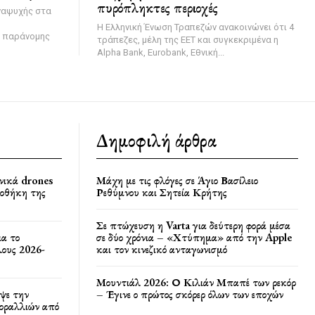
πυρόπληκτες περιοχές
ναψυχής στα
Η Ελληνική Ένωση Τραπεζών ανακοινώνει ότι 4
η παράνομης
τράπεζες, μέλη της ΕΕΤ και συγκεκριμένα η
Alpha Bank, Eurobank, Εθνική...
Δημοφιλή άρθρα
νικά drones
Μάχη με τις φλόγες σε Άγιο Βασίλειο
ποθήκη της
Ρεθύμνου και Σητεία Κρήτης
Σε πτώχευση η Varta για δεύτερη φορά μέσα
ια το
σε δύο χρόνια – «Χτύπημα» από την Apple
ους 2026-
και τον κινεζικό ανταγωνισμό
Μουντιάλ 2026: Ο Κιλιάν Μπαπέ των ρεκόρ
ψε την
– Έγινε ο πρώτος σκόρερ όλων των εποχών
κοραλλιών από