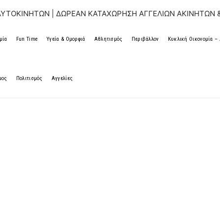
ΝΗΤΩΝ | ΔΩΡΕΑΝ ΚΑΤΑΧΩΡΗΣΗ ΑΓΓΕΛΙΩΝ ΑΚΙΝΗΤΩΝ & ΑΥΤΟ
μία
Fun Time
Υγεία & Ομορφιά
Αθλητισμός
Περιβάλλον
Κυκλική Οικονομία 
μος
Πολιτισμός
Αγγελίες