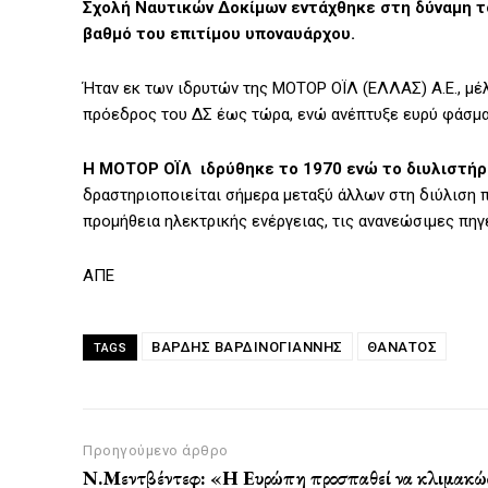
Σχολή Ναυτικών Δοκίμων εντάχθηκε στη δύναμη 
βαθμό του επιτίμου υποναυάρχου.
Ήταν εκ των ιδρυτών της ΜΟΤΟΡ ΟΪΛ (ΕΛΛΑΣ) Α.Ε., μέλ
πρόεδρος του ΔΣ έως τώρα, ενώ ανέπτυξε ευρύ φάσμα
Η ΜΟΤΟΡ ΟΪΛ ιδρύθηκε το 1970 ενώ το διυλιστήρι
δραστηριοποιείται σήμερα μεταξύ άλλων στη διύλιση π
προμήθεια ηλεκτρικής ενέργειας, τις ανανεώσιμες πηγέ
ΑΠΕ
ΒΑΡΔΉΣ ΒΑΡΔΙΝΟΓΙΆΝΝΗΣ
ΘΑΝΑΤΟΣ
TAGS
Προηγούμενο άρθρο
Ν.Μεντβέντεφ: «Η Ευρώπη προσπαθεί να κλιμακώ