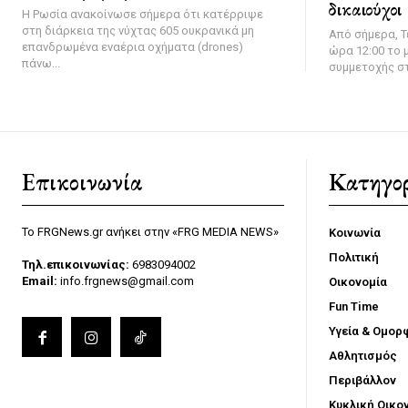
δικαιούχοι
Η Ρωσία ανακοίνωσε σήμερα ότι κατέρριψε
στη διάρκεια της νύχτας 605 ουκρανικά μη
Από σήμερα, Τ
επανδρωμένα εναέρια οχήματα (drones)
ώρα 12:00 το μ
πάνω...
συμμετοχής στ
Επικοινωνία
Κατηγορ
Το FRGNews.gr ανήκει στην «FRG MEDIA NEWS»
Κοινωνία
Πολιτική
Τηλ.επικοινωνίας:
6983094002
Email:
info.frgnews@gmail.com
Οικονομία
Fun Time
Υγεία & Ομορ
Αθλητισμός
Περιβάλλον
Κυκλική Οικο