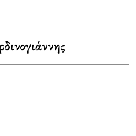
ρδινογιάννης