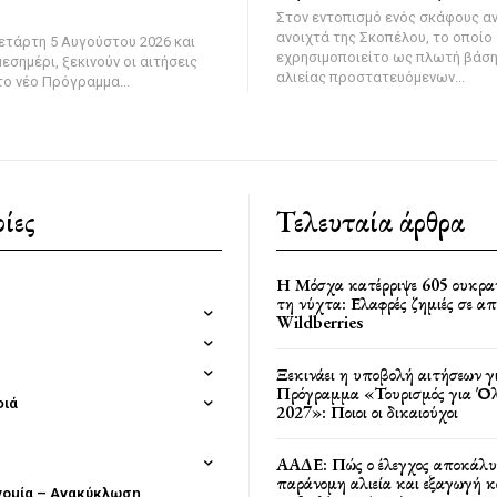
Στον εντοπισμό ενός σκάφους α
ανοιχτά της Σκοπέλου, το οποίο
ετάρτη 5 Αυγούστου 2026 και
εχρησιμοποιείτο ως πλωτή βάσ
εσημέρι, ξεκινούν οι αιτήσεις
αλιείας προστατευόμενων...
ο νέο Πρόγραμμα...
ίες
Τελευταία άρθρα
Η Μόσχα κατέρριψε 605 ουκρα
τη νύχτα: Ελαφρές ζημιές σε α
Wildberries
Ξεκινάει η υποβολή αιτήσεων γ
Πρόγραμμα «Τουρισμός για Όλ
φιά
2027»: Ποιοι οι δικαιούχοι
ΑΑΔΕ: Πώς ο έλεγχος αποκάλυ
παράνομη αλιεία και εξαγωγή 
νομία – Ανακύκλωση