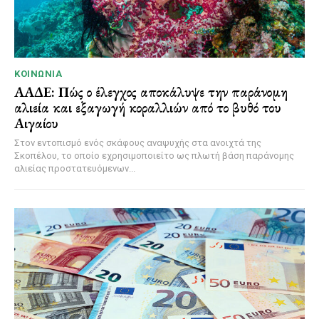
ΚΟΙΝΩΝΊΑ
ΑΑΔΕ: Πώς ο έλεγχος αποκάλυψε την παράνομη
αλιεία και εξαγωγή κοραλλιών από το βυθό του
Αιγαίου
Στον εντοπισμό ενός σκάφους αναψυχής στα ανοιχτά της
Σκοπέλου, το οποίο εχρησιμοποιείτο ως πλωτή βάση παράνομης
αλιείας προστατευόμενων...