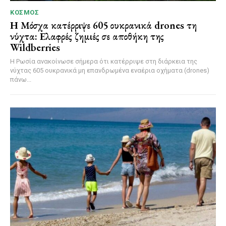
ΚΌΣΜΟΣ
Η Μόσχα κατέρριψε 605 ουκρανικά drones τη
νύχτα: Ελαφρές ζημιές σε αποθήκη της
Wildberries
Η Ρωσία ανακοίνωσε σήμερα ότι κατέρριψε στη διάρκεια της
νύχτας 605 ουκρανικά μη επανδρωμένα εναέρια οχήματα (drones)
πάνω...