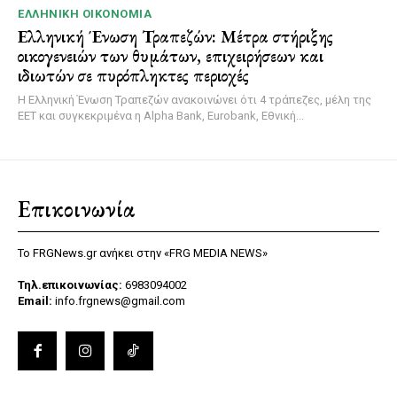
ΕΛΛΗΝΙΚΉ ΟΙΚΟΝΟΜΊΑ
Ελληνική Ένωση Τραπεζών: Μέτρα στήριξης
οικογενειών των θυμάτων, επιχειρήσεων και
ιδιωτών σε πυρόπληκτες περιοχές
Η Ελληνική Ένωση Τραπεζών ανακοινώνει ότι 4 τράπεζες, μέλη της
ΕΕΤ και συγκεκριμένα η Alpha Bank, Eurobank, Εθνική...
Επικοινωνία
Το FRGNews.gr ανήκει στην «FRG MEDIA NEWS»
Τηλ.επικοινωνίας:
6983094002
Email:
info.frgnews@gmail.com