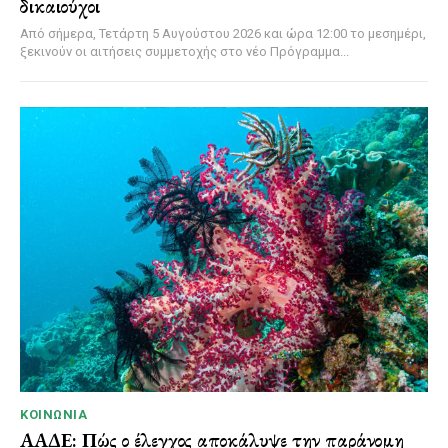
δικαιούχοι
Από σήμερα, Τετάρτη 5 Αυγούστου 2026 και ώρα 12:00 το μεσημέρι,
ξεκινούν οι αιτήσεις συμμετοχής στο νέο Πρόγραμμα...
ΚΟΙΝΩΝΊΑ
ΑΑΔΕ: Πώς ο έλεγχος αποκάλυψε την παράνομη