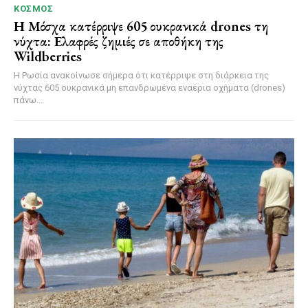
ΚΌΣΜΟΣ
Η Μόσχα κατέρριψε 605 ουκρανικά drones τη
νύχτα: Ελαφρές ζημιές σε αποθήκη της
Wildberries
Η Ρωσία ανακοίνωσε σήμερα ότι κατέρριψε στη διάρκεια της
νύχτας 605 ουκρανικά μη επανδρωμένα εναέρια οχήματα (drones)
πάνω...