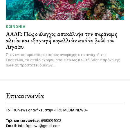
ΚΟΙΝΩΝΊΑ
ΑΑΔΕ: Πώς ο έλεγχος αποκάλυψε την παράνομη
αλιεία και εξαγωγή κοραλλιών από το βυθό του
Αιγαίου
Στον εντοπισμό ενός σκάφους αναψυχής στα ανοιχτά της
Σκοπέλου, το οποίο εχρησιμοποιείτο ως πλωτή βάση παράνομης
αλιείας προστατευόμενων...
Επικοινωνία
Το FRGNews.gr ανήκει στην «FRG MEDIA NEWS»
Τηλ.επικοινωνίας:
6983094002
Email:
info.frgnews@gmail.com