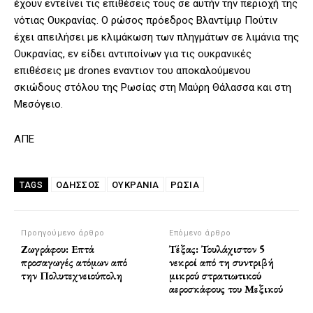
έχουν εντείνει τις επιθέσεις τους σε αυτήν την περιοχή της
νότιας Ουκρανίας. Ο ρώσος πρόεδρος Βλαντίμιρ Πούτιν
έχει απειλήσει με κλιμάκωση των πληγμάτων σε λιμάνια της
Ουκρανίας, εν είδει αντιποίνων για τις ουκρανικές
επιθέσεις με drones εναντιον του αποκαλούμενου
σκιώδους στόλου της Ρωσίας στη Μαύρη Θάλασσα και στη
Μεσόγειο.
ΑΠΕ
ΟΔΗΣΣΌΣ
ΟΥΚΡΑΝΙΑ
ΡΩΣΙΑ
TAGS
Προηγούμενο άρθρο
Επόμενο άρθρο
Ζωγράφου: Επτά
Τέξας: Τουλάχιστον 5
προσαγωγές ατόμων από
νεκροί από τη συντριβή
την Πολυτεχνειούπολη
μικρού στρατιωτικού
αεροσκάφους του Μεξικού