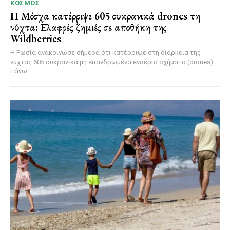
ΚΌΣΜΟΣ
Η Μόσχα κατέρριψε 605 ουκρανικά drones τη
νύχτα: Ελαφρές ζημιές σε αποθήκη της
Wildberries
Η Ρωσία ανακοίνωσε σήμερα ότι κατέρριψε στη διάρκεια της
νύχτας 605 ουκρανικά μη επανδρωμένα εναέρια οχήματα (drones)
πάνω...