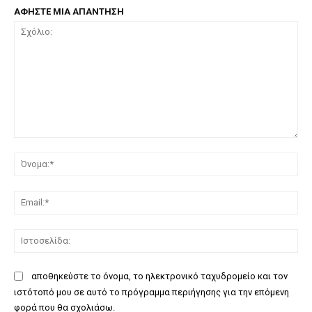
ΑΦΗΣΤΕ ΜΙΑ ΑΠΑΝΤΗΣΗ
Σχόλιο:
Όν
Ema
Ισ
αποθηκεύστε το όνομα, το ηλεκτρονικό ταχυδρομείο και τον
ιστότοπό μου σε αυτό το πρόγραμμα περιήγησης για την επόμενη
φορά που θα σχολιάσω.