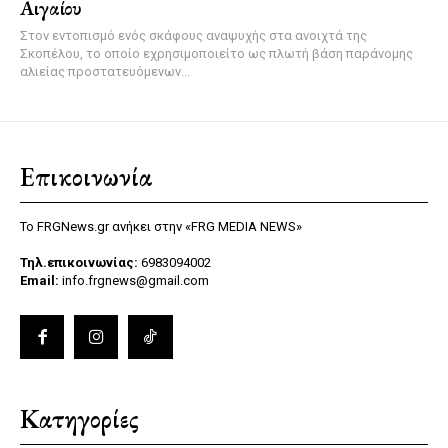
Αιγαίου
Στον εντοπισμό ενός σκάφους αναψυχής στα ανοιχτά της
Σκοπέλου, το οποίο εχρησιμοποιείτο ως πλωτή βάση παράνομης
αλιείας προστατευόμενων...
Επικοινωνία
Το FRGNews.gr ανήκει στην «FRG MEDIA NEWS»
Τηλ.επικοινωνίας:
6983094002
Email:
info.frgnews@gmail.com
Κατηγορίες