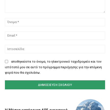
Σχόλιο:
Όν
Ema
Ισ
αποθηκεύστε το όνομα, το ηλεκτρονικό ταχυδρομείο και τον
ιστότοπό μου σε αυτό το πρόγραμμα περιήγησης για την επόμενη
φορά που θα σχολιάσω.
Η Μόσχα κατέρριψε 605 ουκρανικά