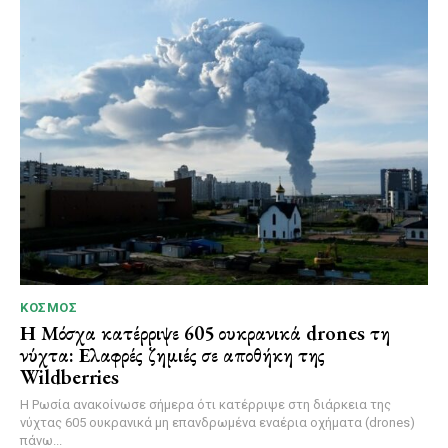
ΚΌΣΜΟΣ
Η Μόσχα κατέρριψε 605 ουκρανικά drones τη
νύχτα: Ελαφρές ζημιές σε αποθήκη της
Wildberries
Η Ρωσία ανακοίνωσε σήμερα ότι κατέρριψε στη διάρκεια της
νύχτας 605 ουκρανικά μη επανδρωμένα εναέρια οχήματα (drones)
πάνω...