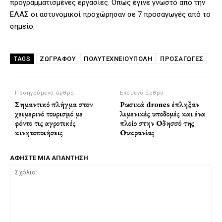
προγραμματισμένες εργασίες. Όπως έγινε γνωστό από την
ΕΛΑΣ οι αστυνομικοί προχώρησαν σε 7 προσαγωγές από το
σημείο.
ΖΩΓΡΆΦΟΥ
ΠΟΛΥΤΕΧΝΕΙΟΎΠΟΛΗ
ΠΡΟΣΑΓΩΓΈΣ
TAGS
Προηγούμενο άρθρο
Επόμενο άρθρο
Σημαντικό πλήγμα στον
Ρωσικά drones έπληξαν
χειμερινό τουρισμό με
λιμενικές υποδομές και ένα
φόντο τις αγροτικές
πλοίο στην Οδησσό της
κινητοποιήσεις
Ουκρανίας
ΑΦΗΣΤΕ ΜΙΑ ΑΠΑΝΤΗΣΗ