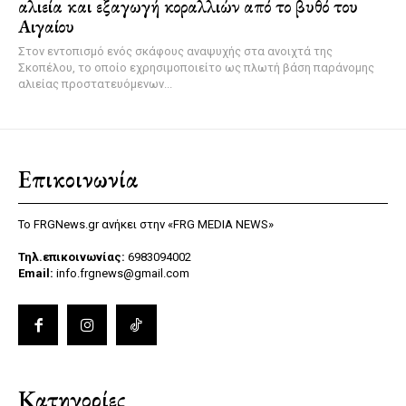
αλιεία και εξαγωγή κοραλλιών από το βυθό του
Αιγαίου
Στον εντοπισμό ενός σκάφους αναψυχής στα ανοιχτά της
Σκοπέλου, το οποίο εχρησιμοποιείτο ως πλωτή βάση παράνομης
αλιείας προστατευόμενων...
Επικοινωνία
Το FRGNews.gr ανήκει στην «FRG MEDIA NEWS»
Τηλ.επικοινωνίας:
6983094002
Email:
info.frgnews@gmail.com
Κατηγορίες