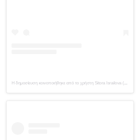
Η δημοσίευση κοινοποιήθηκε από το χρήστη Sitora Israilova (@sitorabanu)