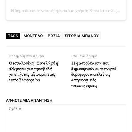
Η δημοσίευση κοινοποιήθηκε από το χρήστη Sitora Israilova (@sitorabanu)
ΜΟΝΤΈΛΟ
ΡΩΣΙΑ
ΣΙΤΌΡΙΑ ΜΠΆΝΟΥ
TAGS
Προηγούμενο άρθρο
Επόμενο άρθρο
Θεσσαλονίκη: Συνελήφθη
Η φωτορύπανση που
48χρονου για προσβολή
δημιουργούν οι τεχνητοί
γενετήσιας αξιοπρέπειας
δορυφόροι απειλεί τις
εντός λεωφορείου
αστρονομικές
παρατηρήσεις
ΑΦΗΣΤΕ ΜΙΑ ΑΠΑΝΤΗΣΗ