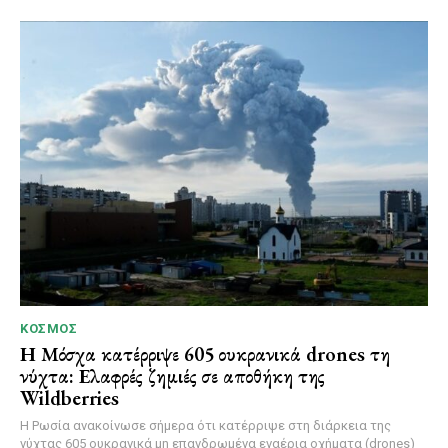
ΚΌΣΜΟΣ
Η Μόσχα κατέρριψε 605 ουκρανικά drones τη
νύχτα: Ελαφρές ζημιές σε αποθήκη της
Wildberries
Η Ρωσία ανακοίνωσε σήμερα ότι κατέρριψε στη διάρκεια της
νύχτας 605 ουκρανικά μη επανδρωμένα εναέρια οχήματα (drones)