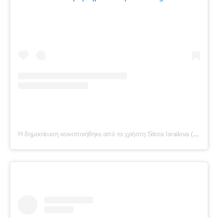
Η δημοσίευση κοινοποιήθηκε από το χρήστη Sitora Israilova (@sitorabanu)