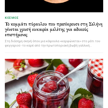
ΚΌΣΜΟΣ
Το κομμάτι πύραυλου που προσέκρουσε στη Σελήνη
γίνεται χρυσή ευκαιρία μελέτης για ειδικούς
επιστήμονες
Στη διάσημη σκηνή όπου μια κάψουλα «καρφώνεται» στο μάτι του
φεγγαριού -το καρέ από την πρωτοποριακή βωβή γαλλική...