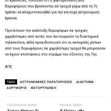
Οι ερευνητές τονίζουν ότι η φωτορύπανση από
δορυφόρους που βρίσκονται σε τροχιά γύρω από τη Γη
πρέπει να ελαχιστοποιηθεί για την επιτυχή αστρονομική
έρευνα.
Προτείνουν την ανάπτυξη δορυφόρων σε τροχιές
χαμηλότερες από αυτές που λειτουργούν τα διαστημικά
τηλεσκόπια, αλλά προειδοποιούν ότι οι εκπομπές ρύπων
από τους δορυφόρους σε χαμηλότερη τροχιά θα μπορούσαν
να έχουν επιπτώσεις στο στρώμα του όζοντος της Γης.
ΑΠΕ
ΑΣΤΡΟΝΟΜΙΚΈΣ ΠΑΡΑΤΗΡΉΣΕΙΣ
ΔΙΑΣΤΗΜΑ
TAGS
ΔΟΡΥΦΟΡΟΙ
ΦΩΤΟΡΎΠΑΝΣΗ
Προηγούμενο άρθρο
Επόμενο άρθρο
Σιτόρια Μπάνου: Το
Β.Πούτιν: «Θα