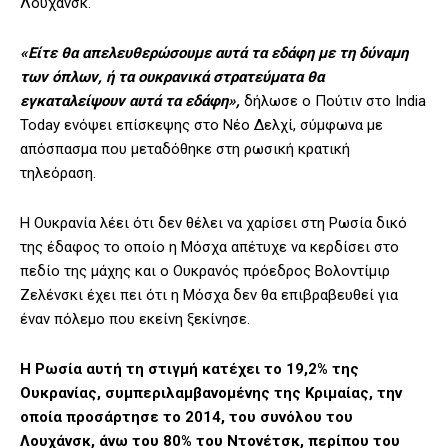
Λουχάνσκ.
«Είτε θα απελευθερώσουμε αυτά τα εδάφη με τη δύναμη
των όπλων, ή τα ουκρανικά στρατεύματα θα
εγκαταλείψουν αυτά τα εδάφη»,
δήλωσε ο Πούτιν στο India
Today ενόψει επίσκεψης στο Νέο Δελχί, σύμφωνα με
απόσπασμα που μεταδόθηκε στη ρωσική κρατική
τηλεόραση.
Η Ουκρανία λέει ότι δεν θέλει να χαρίσει στη Ρωσία δικό
της έδαφος το οποίο η Μόσχα απέτυχε να κερδίσει στο
πεδίο της μάχης και ο Ουκρανός πρόεδρος Βολοντίμιρ
Ζελένσκι έχει πει ότι η Μόσχα δεν θα επιβραβευθεί για
έναν πόλεμο που εκείνη ξεκίνησε.
Η Ρωσία αυτή τη στιγμή κατέχει το 19,2% της
Ουκρανίας, συμπεριλαμβανομένης της Κριμαίας, την
οποία προσάρτησε το 2014, του συνόλου του
Λουχάνσκ, άνω του 80% του Ντονέτσκ, περίπου του