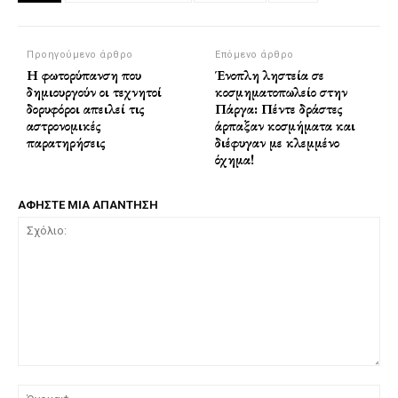
Προηγούμενο άρθρο
Επόμενο άρθρο
Η φωτορύπανση που
Ένοπλη ληστεία σε
δημιουργούν οι τεχνητοί
κοσμηματοπωλείο στην
δορυφόροι απειλεί τις
Πάργα: Πέντε δράστες
αστρονομικές
άρπαξαν κοσμήματα και
παρατηρήσεις
διέφυγαν με κλεμμένο
όχημα!
ΑΦΗΣΤΕ ΜΙΑ ΑΠΑΝΤΗΣΗ
Σχόλιο:
Όν