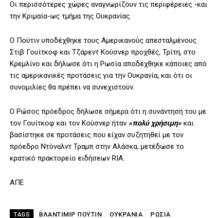
Οι περισσότερες χώρες αναγνωρίζουν τις περιφέρειες -και
την Κριμαία-ως τμήμα της Ουκρανίας.
Ο Πούτιν υποδέχθηκε τους Αμερικανούς απεσταλμένους
Στιβ Γουίτκοφ και Τζάρεντ Κούσνερ προχθές, Τρίτη, στο
Κρεμλίνο και δήλωσε ότι η Ρωσία αποδέχθηκε κάποιες από
τις αμερικανικές προτάσεις για την Ουκρανία, και ότι οι
συνομιλίες θα πρέπει να συνεχιστούν.
O Ρώσος πρόεδρος δήλωσε σήμερα ότι η συνάντησή του με
τον Γουίτκοφ και τον Κούσνερ ήταν
«πολύ χρήσιμη»
και
βασίστηκε σε προτάσεις που είχαν συζητηθεί με τον
πρόεδρο Ντόναλντ Τραμπ στην Αλάσκα, μετέδωσε το
κρατικό πρακτορείο ειδήσεων RIA.
ΑΠΕ
ΒΛΑΝΤΊΜΙΡ ΠΟΎΤΙΝ
ΟΥΚΡΑΝΙΑ
ΡΩΣΙΑ
TAGS