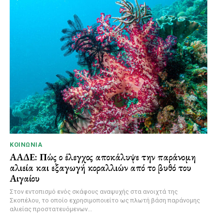
ΚΟΙΝΩΝΊΑ
ΑΑΔΕ: Πώς ο έλεγχος αποκάλυψε την παράνομη
αλιεία και εξαγωγή κοραλλιών από το βυθό του
Αιγαίου
Στον εντοπισμό ενός σκάφους αναψυχής στα ανοιχτά της
Σκοπέλου, το οποίο εχρησιμοποιείτο ως πλωτή βάση παράνομης
αλιείας προστατευόμενων...