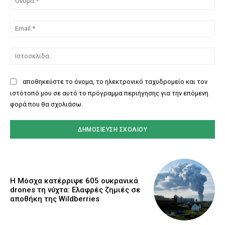
Ema
Ισ
αποθηκεύστε το όνομα, το ηλεκτρονικό ταχυδρομείο και τον
ιστότοπό μου σε αυτό το πρόγραμμα περιήγησης για την επόμενη
φορά που θα σχολιάσω.
Η Μόσχα κατέρριψε 605 ουκρανικά
drones τη νύχτα: Ελαφρές ζημιές σε
αποθήκη της Wildberries