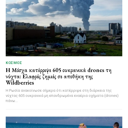
ΚΌΣΜΟΣ
Η Μόσχα κατέρριψε 605 ουκρανικά drones τη
νύχτα: Ελαφρές ζημιές σε αποθήκη της
Wildberries
Η Ρωσία ανακοίνωσε σήμερα ότι κατέρριψε στη διάρκεια της
νύχτας 605 ουκρανικά μη επανδρωμένα εναέρια οχήματα (drones)
πάνω...