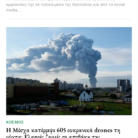
εμφανίσεις της σε τοπικά μέσα της Θεσσαλίας και από τα social
media,...
ΚΌΣΜΟΣ
Η Μόσχα κατέρριψε 605 ουκρανικά drones τη
νύχτα: Ελαφρές ζημιές σε αποθήκη της