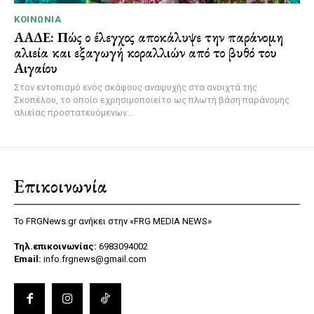
ΚΟΙΝΩΝΊΑ
ΑΑΔΕ: Πώς ο έλεγχος αποκάλυψε την παράνομη
αλιεία και εξαγωγή κοραλλιών από το βυθό του
Αιγαίου
Στον εντοπισμό ενός σκάφους αναψυχής στα ανοιχτά της
Σκοπέλου, το οποίο εχρησιμοποιείτο ως πλωτή βάση παράνομης
αλιείας προστατευόμενων...
Επικοινωνία
Το FRGNews.gr ανήκει στην «FRG MEDIA NEWS»
Τηλ.επικοινωνίας:
6983094002
Email:
info.frgnews@gmail.com