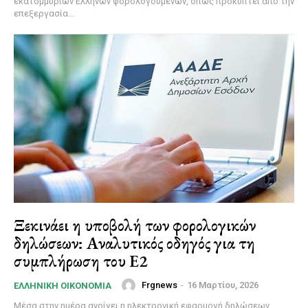
εκατομμυρίων Ελλήνων φορολογουμένων, όπως προκύπτει από την
επεξεργασία...
Ξεκινάει η υποβολή των φορολογικών
δηλώσεων: Αναλυτικός οδηγός για τη
συμπλήρωση του Ε2
Frgnews
-
16 Μαρτίου, 2026
ΕΛΛΗΝΙΚΉ ΟΙΚΟΝΟΜΊΑ
Μέσα στην ημέρα ανοίγει η ηλεκτρονική εφαρμογή δηλώσεων