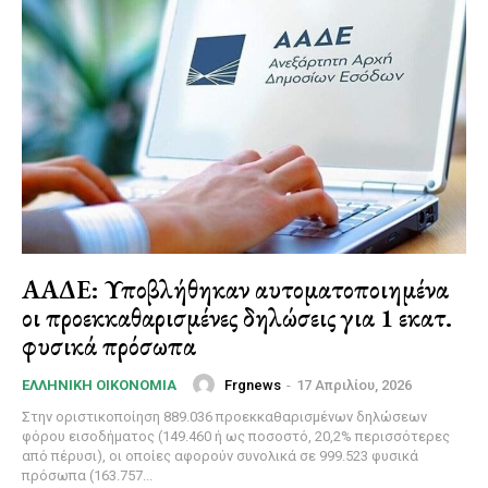
ΑΑΔΕ: Υποβλήθηκαν αυτοματοποιημένα
οι προεκκαθαρισμένες δηλώσεις για 1 εκατ.
φυσικά πρόσωπα
Frgnews
-
17 Απριλίου, 2026
ΕΛΛΗΝΙΚΉ ΟΙΚΟΝΟΜΊΑ
Στην οριστικοποίηση 889.036 προεκκαθαρισμένων δηλώσεων
φόρου εισοδήματος (149.460 ή ως ποσοστό, 20,2% περισσότερες
από πέρυσι), οι οποίες αφορούν συνολικά σε 999.523 φυσικά
πρόσωπα (163.757...