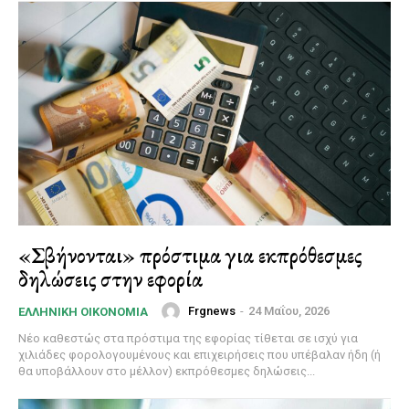
«Σβήνονται» πρόστιμα για εκπρόθεσμες
δηλώσεις στην εφορία
Frgnews
-
24 Μαΐου, 2026
ΕΛΛΗΝΙΚΉ ΟΙΚΟΝΟΜΊΑ
Νέο καθεστώς στα πρόστιμα της εφορίας τίθεται σε ισχύ για
χιλιάδες φορολογουμένους και επιχειρήσεις που υπέβαλαν ήδη (ή
θα υποβάλλουν στο μέλλον) εκπρόθεσμες δηλώσεις...