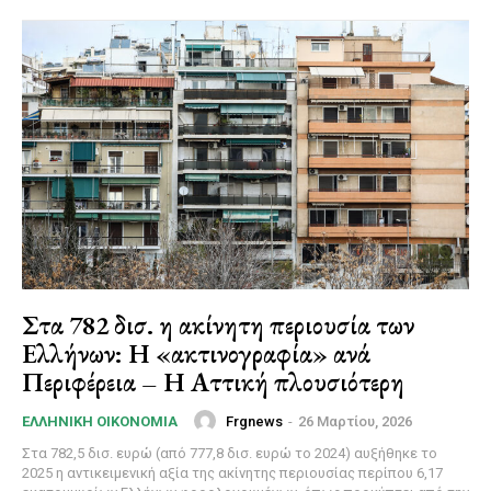
Στα 782 δισ. η ακίνητη περιουσία των
Ελλήνων: Η «ακτινογραφία» ανά
Περιφέρεια – Η Αττική πλουσιότερη
Frgnews
-
26 Μαρτίου, 2026
ΕΛΛΗΝΙΚΉ ΟΙΚΟΝΟΜΊΑ
Στα 782,5 δισ. ευρώ (από 777,8 δισ. ευρώ το 2024) αυξήθηκε το
2025 η αντικειμενική αξία της ακίνητης περιουσίας περίπου 6,17