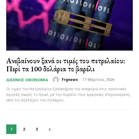
Ανεβαίνουν ξανά οι τιμές του πετρελαίου:
Περί τα 100 δολάρια το βαρέλι
Frgnews
-
17 Μαρτίου, 2026
ΔΙΕΘΝΉΣ ΟΙΚΟΝΟΜΊΑ
Οι τιμές του πετρελαίου ξαναπήραν την ανηφόρα στις ασιατικές
αγορές νωρίς το πρωί, με την πορεία τους εμφανώς επηρεασμένη
από τις εξελίξεις του πολέμου...
1
2
3