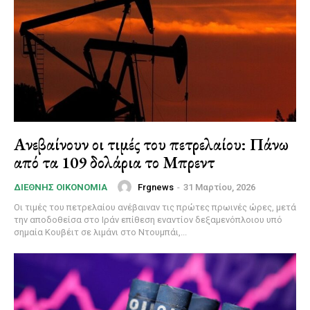
Ανεβαίνουν οι τιμές του πετρελαίου: Πάνω
από τα 109 δολάρια το Μπρεντ
Frgnews
-
31 Μαρτίου, 2026
ΔΙΕΘΝΉΣ ΟΙΚΟΝΟΜΊΑ
Οι τιμές του πετρελαίου ανέβαιναν τις πρώτες πρωινές ώρες, μετά
την αποδοθείσα στο Ιράν επίθεση εναντίον δεξαμενόπλοιου υπό
σημαία Κουβέιτ σε λιμάνι στο Ντουμπάι,...