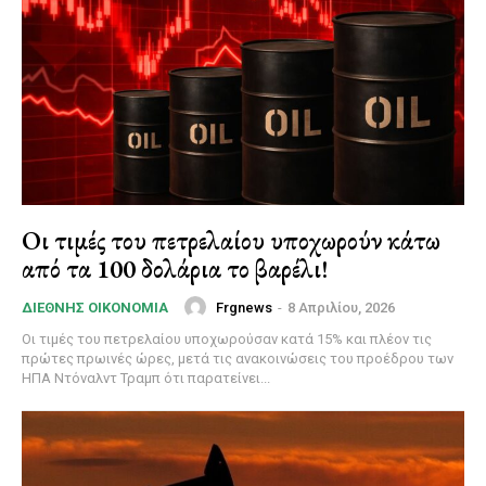
Οι τιμές του πετρελαίου υποχωρούν κάτω
από τα 100 δολάρια το βαρέλι!
Frgnews
-
8 Απριλίου, 2026
ΔΙΕΘΝΉΣ ΟΙΚΟΝΟΜΊΑ
Οι τιμές του πετρελαίου υποχωρούσαν κατά 15% και πλέον τις
πρώτες πρωινές ώρες, μετά τις ανακοινώσεις του προέδρου των
ΗΠΑ Ντόναλντ Τραμπ ότι παρατείνει...