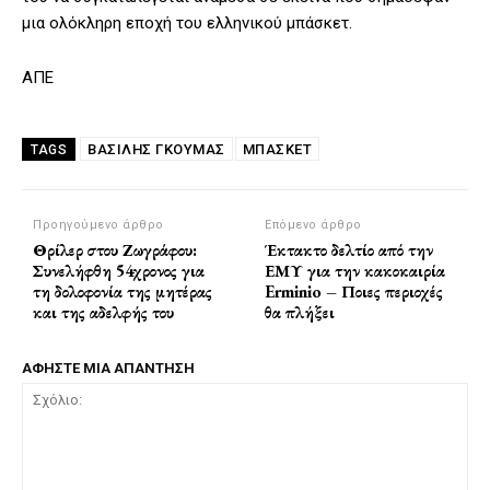
μια ολόκληρη εποχή του ελληνικού μπάσκετ.
ΑΠΕ
ΒΑΣΊΛΗΣ ΓΚΟΎΜΑΣ
ΜΠΑΣΚΕΤ
TAGS
Προηγούμενο άρθρο
Επόμενο άρθρο
Θρίλερ στου Ζωγράφου:
Έκτακτο δελτίο από την
Συνελήφθη 54χρονος για
ΕΜΥ για την κακοκαιρία
τη δολοφονία της μητέρας
Erminio – Ποιες περιοχές
και της αδελφής του
θα πλήξει
ΑΦΗΣΤΕ ΜΙΑ ΑΠΑΝΤΗΣΗ