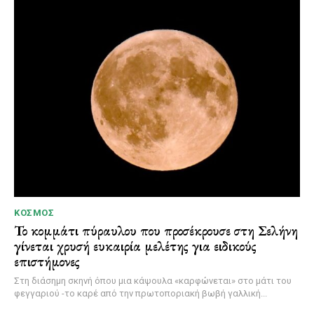
ΚΌΣΜΟΣ
Το κομμάτι πύραυλου που προσέκρουσε στη Σελήνη
γίνεται χρυσή ευκαιρία μελέτης για ειδικούς
επιστήμονες
Στη διάσημη σκηνή όπου μια κάψουλα «καρφώνεται» στο μάτι του
φεγγαριού -το καρέ από την πρωτοποριακή βωβή γαλλική...