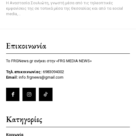
Η Αναστασία Σουλιώτη, γνωστή μέσα από τις τηλεοπτικές
εμφανίσεις της σε τοπικά μέσα της Θεσσαλίας και από τα social
media,...
Επικοινωνία
Το FRGNews.gr ανήκει στην «FRG MEDIA NEWS»
Τηλ.επικοινωνίας:
6983094002
Email:
info.frgnews@gmail.com
Κατηγορίες
Κοινωνία