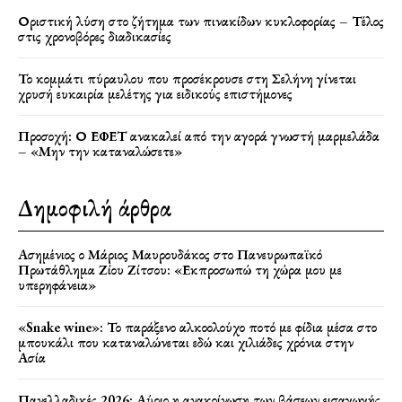
Οριστική λύση στο ζήτημα των πινακίδων κυκλοφορίας – Τέλος
στις χρονοβόρες διαδικασίες
Το κομμάτι πύραυλου που προσέκρουσε στη Σελήνη γίνεται
χρυσή ευκαιρία μελέτης για ειδικούς επιστήμονες
Προσοχή: Ο ΕΦΕΤ ανακαλεί από την αγορά γνωστή μαρμελάδα
– «Μην την καταναλώσετε»
Δημοφιλή άρθρα
Ασημένιος ο Μάριος Μαυρουδάκος στο Πανευρωπαϊκό
Πρωτάθλημα Ζίου Ζίτσου: «Εκπροσωπώ τη χώρα μου με
υπερηφάνεια»
«Snake wine»: Το παράξενο αλκοολούχο ποτό με φίδια μέσα στο
μπουκάλι που καταναλώνεται εδώ και χιλιάδες χρόνια στην
Ασία
Πανελλαδικές 2026: Αύριο η ανακοίνωση των βάσεων εισαγωγής