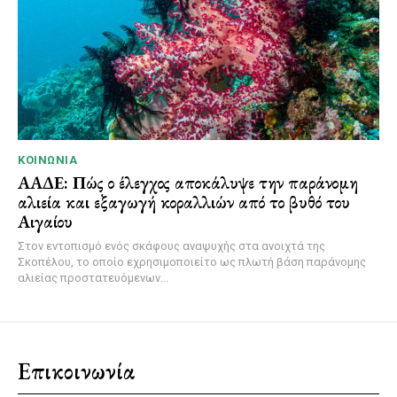
ΚΟΙΝΩΝΊΑ
ΑΑΔΕ: Πώς ο έλεγχος αποκάλυψε την παράνομη
αλιεία και εξαγωγή κοραλλιών από το βυθό του
Αιγαίου
Στον εντοπισμό ενός σκάφους αναψυχής στα ανοιχτά της
Σκοπέλου, το οποίο εχρησιμοποιείτο ως πλωτή βάση παράνομης
αλιείας προστατευόμενων...
Επικοινωνία