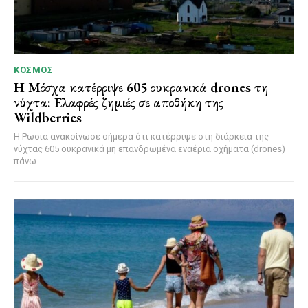
ΚΌΣΜΟΣ
Η Μόσχα κατέρριψε 605 ουκρανικά drones τη
νύχτα: Ελαφρές ζημιές σε αποθήκη της
Wildberries
Η Ρωσία ανακοίνωσε σήμερα ότι κατέρριψε στη διάρκεια της
νύχτας 605 ουκρανικά μη επανδρωμένα εναέρια οχήματα (drones)
πάνω...