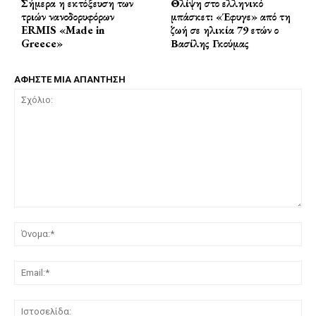
Σήμερα η εκτόξευση των
Θλίψη στο ελληνικό
τριών νανοδορυφόρων
μπάσκετ: «Έφυγε» από τη
ERMIS «Made in
ζωή σε ηλικία 79 ετών ο
Greece»
Βασίλης Γκούμας
ΑΦΗΣΤΕ ΜΙΑ ΑΠΑΝΤΗΣΗ
Σχόλιο:
Όν
Ema
Ισ