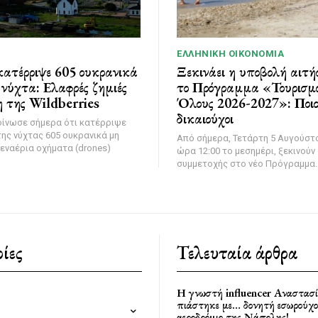
ΕΛΛΗΝΙΚΉ ΟΙΚΟΝΟΜΊΑ
ατέρριψε 605 ουκρανικά
Ξεκινάει η υποβολή αιτή
νύχτα: Ελαφρές ζημιές
το Πρόγραμμα «Τουρισμό
 της Wildberries
Όλους 2026-2027»: Ποιοι
δικαιούχοι
οίνωσε σήμερα ότι κατέρριψε
της νύχτας 605 ουκρανικά μη
Από σήμερα, Τετάρτη 5 Αυγούστο
εναέρια οχήματα (drones)
ώρα 12:00 το μεσημέρι, ξεκινούν 
συμμετοχής στο νέο Πρόγραμμα..
ίες
Τελευταία άρθρα
Η γνωστή influencer Αναστασ
πιάστηκε με… δονητή εσωρούχο
αεροδρόμιο της Νάπολης!