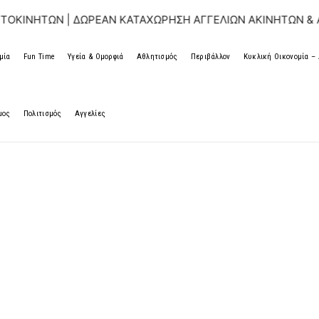
ΩΝ | ΔΩΡΕΑΝ ΚΑΤΑΧΩΡΗΣΗ ΑΓΓΕΛΙΩΝ ΑΚΙΝΗΤΩΝ & ΑΥΤΟΚΙΝ
μία
Fun Time
Υγεία & Ομορφιά
Αθλητισμός
Περιβάλλον
Κυκλική Οικονομία 
μος
Πολιτισμός
Αγγελίες