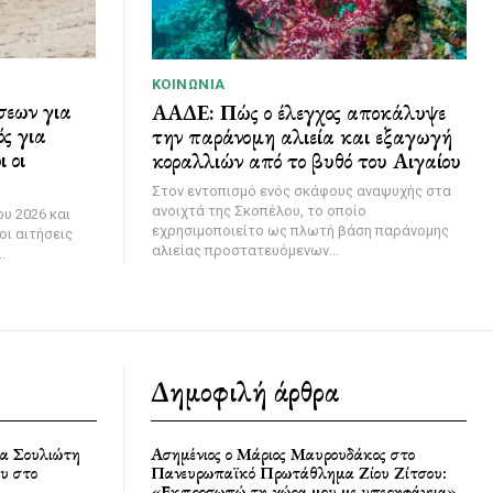
ΚΟΙΝΩΝΊΑ
σεων για
ΑΑΔΕ: Πώς ο έλεγχος αποκάλυψε
ς για
την παράνομη αλιεία και εξαγωγή
 οι
κοραλλιών από το βυθό του Αιγαίου
Στον εντοπισμό ενός σκάφους αναψυχής στα
ανοιχτά της Σκοπέλου, το οποίο
υ 2026 και
εχρησιμοποιείτο ως πλωτή βάση παράνομης
οι αιτήσεις
αλιείας προστατευόμενων...
.
Δημοφιλή άρθρα
ία Σουλιώτη
Ασημένιος ο Μάριος Μαυρουδάκος στο
υ στο
Πανευρωπαϊκό Πρωτάθλημα Ζίου Ζίτσου:
«Εκπροσωπώ τη χώρα μου με υπερηφάνεια»