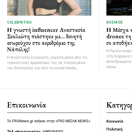
CELEBRITIES
ΚΌΣΜΟΣ
Η γνωστή influencer Αναστασία
Η Μόσχα κ
Σουλιώτη πιάστηκε με… δονητή
drones τη 
εσωρούχου στο αεροδρόμιο της
σε αποθήκη
Νάπολης!
Η Ρωσία ανακ
στη διάρκεια 
Η Αναστασία Σουλιώτη, γνωστή μέσα από τις
επανδρωμένα 
τηλεοπτικές εμφανίσεις της σε τοπικά μέσα
πάνω...
της Θεσσαλίας και από τα social media,...
Επικοινωνία
Κατηγορ
Το FRGNews.gr ανήκει στην «FRG MEDIA NEWS»
Κοινωνία
Πολιτική
Τηλ.επικοινωνίας:
6983094002