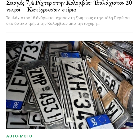
Σεισμός 7,4 Ρίχτερ στην Κολομβία: Τουλάχιστον 20
νεκροί – Κατέρρευσαν κτίρια
Τουλάχιστον 18 άνθρωποι έχασαν τη ζωή τους στην πόλη Περέιρα,
στο δυτικό τμήμα της Κολομβίας από την ισχυρή...
AUTO-MOTO