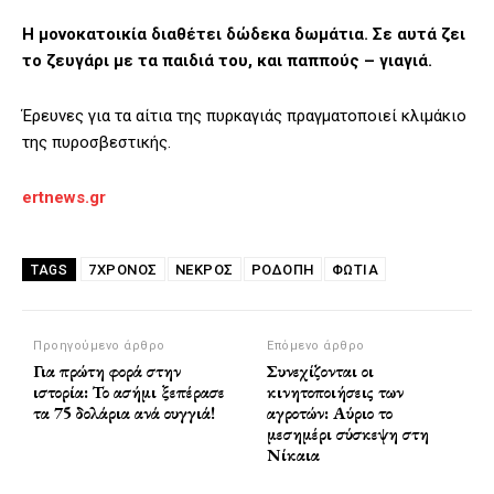
Η μονοκατοικία διαθέτει δώδεκα δωμάτια. Σε αυτά ζει
το ζευγάρι με τα παιδιά του, και παππούς – γιαγιά.
Έρευνες για τα αίτια της πυρκαγιάς πραγματοποιεί κλιμάκιο
της πυροσβεστικής.
ertnews.gr
7ΧΡΟΝΟΣ
ΝΕΚΡΟΣ
ΡΟΔΌΠΗ
ΦΩΤΙΑ
TAGS
Προηγούμενο άρθρο
Επόμενο άρθρο
Για πρώτη φορά στην
Συνεχίζονται οι
ιστορία: Το ασήμι ξεπέρασε
κινητοποιήσεις των
τα 75 δολάρια ανά ουγγιά!
αγροτών: Αύριο το
μεσημέρι σύσκεψη στη
Νίκαια