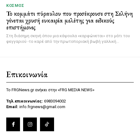
ΚΌΣΜΟΣ
Το κομμάτι πύραυλου που προσέκρουσε στη Σελήνη
γίνεται χρυσή ευκαιρία μελέτης για ειδικούς
επιστήμονες
Στη διάσημη σκηνή όπου μια κάψουλα «καρφώνεται» στο μάτι του
φεγγαριού -το καρέ από την πρωτοποριακή βωβή γαλλική...
Επικοινωνία
Το FRGNews.gr ανήκει στην «FRG MEDIA NEWS»
Τηλ.επικοινωνίας:
6983094002
Email:
info.frgnews@gmail.com