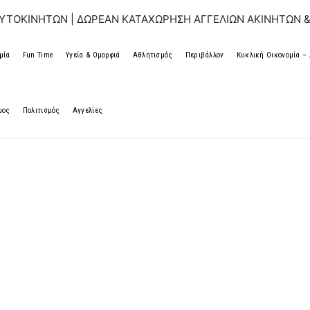
Ν | ΔΩΡΕΑΝ ΚΑΤΑΧΩΡΗΣΗ ΑΓΓΕΛΙΩΝ ΑΚΙΝΗΤΩΝ & ΑΥΤΟΚΙΝΗ
μία
Fun Time
Υγεία & Ομορφιά
Αθλητισμός
Περιβάλλον
Κυκλική Οικονομία 
μος
Πολιτισμός
Αγγελίες