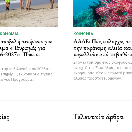
ΙΚΟΝΟΜΊΑ
ΚΟΙΝΩΝΊΑ
 υποβολή αιτήσεων για
ΑΑΔΕ: Πώς ο έλεγχος α
μμα «Τουρισμός για
την παράνομη αλιεία κα
-2027»: Ποιοι οι
κοραλλιών από το βυθό τ
Στον εντοπισμό ενός σκάφους α
ανοιχτά της Σκοπέλου, το οποίο
ετάρτη 5 Αυγούστου 2026 και
εχρησιμοποιείτο ως πλωτή βάσ
εσημέρι, ξεκινούν οι αιτήσεις
αλιείας προστατευόμενων...
ο νέο Πρόγραμμα...
ίες
Τελευταία άρθρα