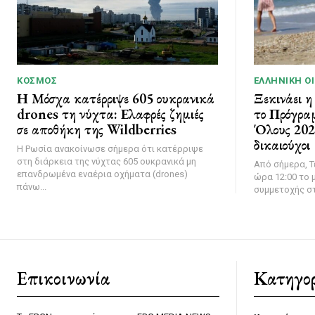
ΚΌΣΜΟΣ
ΕΛΛΗΝΙΚΉ Ο
Η Μόσχα κατέρριψε 605 ουκρανικά
Ξεκινάει η
drones τη νύχτα: Ελαφρές ζημιές
το Πρόγρα
σε αποθήκη της Wildberries
Όλους 2026
δικαιούχοι
Η Ρωσία ανακοίνωσε σήμερα ότι κατέρριψε
στη διάρκεια της νύχτας 605 ουκρανικά μη
Από σήμερα, Τ
επανδρωμένα εναέρια οχήματα (drones)
ώρα 12:00 το μ
πάνω...
συμμετοχής στ
Επικοινωνία
Κατηγορ