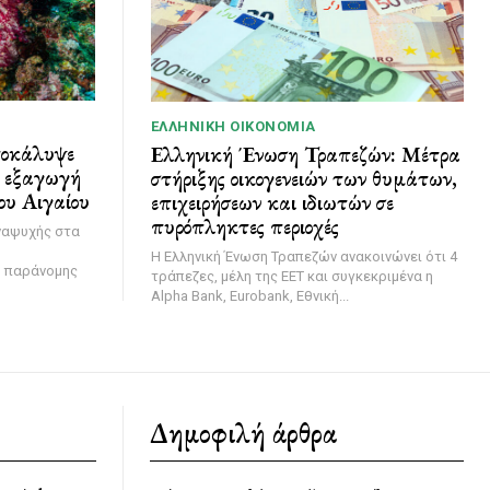
ΕΛΛΗΝΙΚΉ ΟΙΚΟΝΟΜΊΑ
ποκάλυψε
Ελληνική Ένωση Τραπεζών: Μέτρα
ι εξαγωγή
στήριξης οικογενειών των θυμάτων,
ου Αιγαίου
επιχειρήσεων και ιδιωτών σε
πυρόπληκτες περιοχές
ναψυχής στα
Η Ελληνική Ένωση Τραπεζών ανακοινώνει ότι 4
η παράνομης
τράπεζες, μέλη της ΕΕΤ και συγκεκριμένα η
Alpha Bank, Eurobank, Εθνική...
Δημοφιλή άρθρα