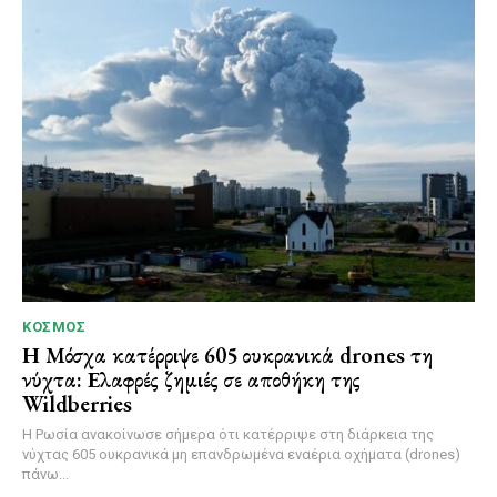
ΚΌΣΜΟΣ
Η Μόσχα κατέρριψε 605 ουκρανικά drones τη
νύχτα: Ελαφρές ζημιές σε αποθήκη της
Wildberries
Η Ρωσία ανακοίνωσε σήμερα ότι κατέρριψε στη διάρκεια της
νύχτας 605 ουκρανικά μη επανδρωμένα εναέρια οχήματα (drones)
πάνω...