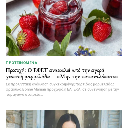
ΠΡΟΤΕΙΝΌΜΕΝΑ
Προσοχή: Ο ΕΦΕΤ ανακαλεί από την αγορά
γνωστή μαρμελάδα – «Μην την καταναλώσετε»
Σε προληπτική ανάκληση συγκεκριμένης παρτίδας μαρμελάδας
φράουλα Bonne Maman προχωρά η ΕΛΓΕΚΑ, σε συνεννόηση με την
παραγωγό εταιρεία...