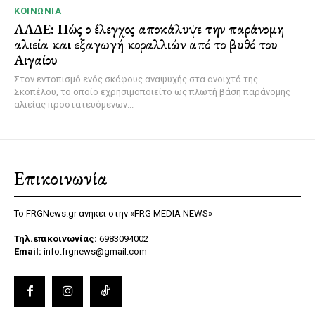
ΚΟΙΝΩΝΊΑ
ΑΑΔΕ: Πώς ο έλεγχος αποκάλυψε την παράνομη
αλιεία και εξαγωγή κοραλλιών από το βυθό του
Αιγαίου
Στον εντοπισμό ενός σκάφους αναψυχής στα ανοιχτά της
Σκοπέλου, το οποίο εχρησιμοποιείτο ως πλωτή βάση παράνομης
αλιείας προστατευόμενων...
Επικοινωνία
Το FRGNews.gr ανήκει στην «FRG MEDIA NEWS»
Τηλ.επικοινωνίας:
6983094002
Email:
info.frgnews@gmail.com