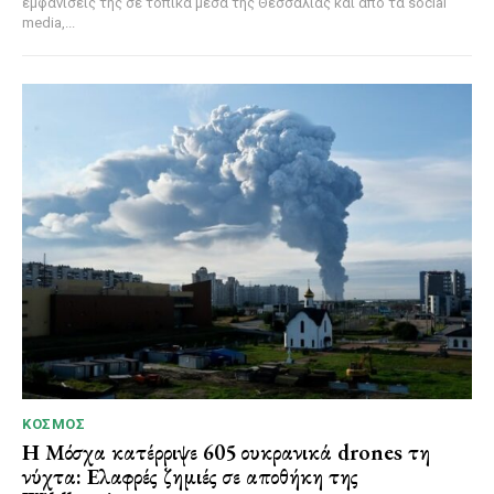
εμφανίσεις της σε τοπικά μέσα της Θεσσαλίας και από τα social
media,...
ΚΌΣΜΟΣ
Η Μόσχα κατέρριψε 605 ουκρανικά drones τη
νύχτα: Ελαφρές ζημιές σε αποθήκη της