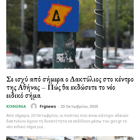
Σε ισχύ από σήμερα ο Δακτύλιος στο κέντρο
της Αθήνας – Πώς θα εκδώσετε το νέο
ειδικό σήμα
Frgnews
-
20 Οκτωβρίου, 2025
ΚΟΙΝΩΝΊΑ
Από σήμερα, 20 Οκτωβρίου, οι πολίτες που είναι κάτοχοι αδειών
δακτυλίου έχουν τη δυνατότητα να εκδίδουν μέσω του gov.gr το
νέο ειδικό σήμα για...