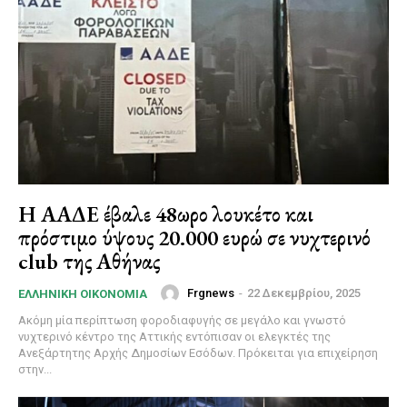
Η ΑΑΔΕ έβαλε 48ωρο λουκέτο και
πρόστιμο ύψους 20.000 ευρώ σε νυχτερινό
club της Αθήνας
Frgnews
-
22 Δεκεμβρίου, 2025
ΕΛΛΗΝΙΚΉ ΟΙΚΟΝΟΜΊΑ
Ακόμη μία περίπτωση φοροδιαφυγής σε μεγάλο και γνωστό
νυχτερινό κέντρο της Αττικής εντόπισαν οι ελεγκτές της
Ανεξάρτητης Αρχής Δημοσίων Εσόδων. Πρόκειται για επιχείρηση
στην...