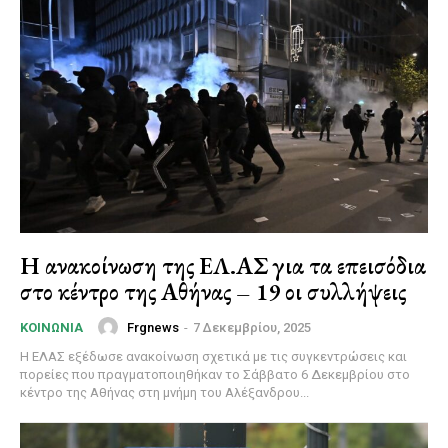
Η ανακοίνωση της ΕΛ.ΑΣ για τα επεισόδια
στο κέντρο της Αθήνας – 19 οι συλλήψεις
Frgnews
-
7 Δεκεμβρίου, 2025
ΚΟΙΝΩΝΊΑ
Η ΕΛΑΣ εξέδωσε ανακοίνωση σχετικά με τις συγκεντρώσεις και
πορείες που πραγματοποιηθήκαν το Σάββατο 6 Δεκεμβρίου στο
κέντρο της Αθήνας στη μνήμη του Αλέξανδρου...