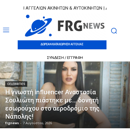
Η ΑΓΓΕΛΙΩΝ ΑΚΙΝΗΤΩΝ & ΑΥΤΟΚΙΝΗΤΩΝ | ΔΩΡΕΑΝ ΚΑΤΑΧΩΡΗΣΗ
ΔΩΡΕΑΝ ΚΑΤΑΧΩΡΗΣΗ ΑΓΓΕΛΙΑΣ
ΣΥΝΔΕΣΗ / ΕΓΓΡΑΦΗ
CELEBRITIES
Η γνωστή influencer Αναστασία
Σουλιώτη πιάστηκε με… δονητή
εσωρούχου στο αεροδρόμιο της
Νάπολης!
frgnews
-
7 Αυγούστου, 2026