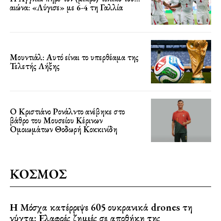
αιώνα: «Λύγισε» με 6-4 τη Γαλλία
Μουντιάλ: Αυτό είναι το υπερθέαμα της
Τελετής Λήξης
Ο Κριστιάνο Ρονάλντο ανέβηκε στο
βάθρο του Μουσείου Κέρινων
Ομοιωμάτων Θοδωρή Κοκκινίδη
ΚΟΣΜΟΣ
Η Μόσχα κατέρριψε 605 ουκρανικά drones τη
νύχτα: Ελαφρές ζημιές σε αποθήκη της