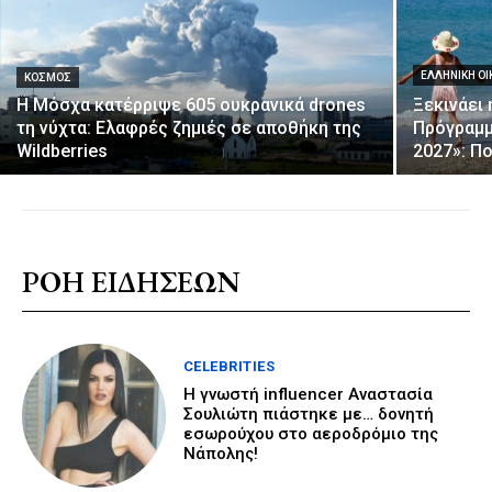
ΕΛΛΗΝΙΚΉ Ο
ΚΌΣΜΟΣ
Η Μόσχα κατέρριψε 605 ουκρανικά drones
Ξεκινάει
τη νύχτα: Ελαφρές ζημιές σε αποθήκη της
Πρόγραμμ
Wildberries
2027»: Πο
ΡΟΗ ΕΙΔΗΣΕΩΝ
CELEBRITIES
Η γνωστή influencer Αναστασία
Σουλιώτη πιάστηκε με… δονητή
εσωρούχου στο αεροδρόμιο της
Νάπολης!