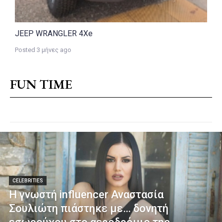
JEEP WRANGLER 4Xe
V
Posted 3 μήνες ago
P
FUN TIME
CELEBRITIES
Η γνωστή influencer Αναστασία
Σουλιώτη πιάστηκε με… δονητή