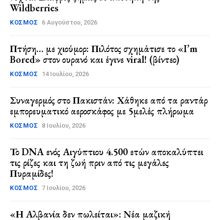
Wildberries
ΚΌΣΜΟΣ
6 Αυγούστου, 2026
Πτήση… με χιούμορ: Πιλότος σχημάτισε το «I’m
Bored» στον ουρανό και έγινε viral! (βίντεο)
ΚΌΣΜΟΣ
14 Ιουλίου, 2026
Συναγερμός στο Πακιστάν: Χάθηκε από τα ραντάρ
εμπορευματικό αεροσκάφος με 5μελές πλήρωμα
ΚΌΣΜΟΣ
8 Ιουλίου, 2026
Το DNA ενός Αιγύπτιου 4.500 ετών αποκαλύπτει
τις ρίζες και τη ζωή πριν από τις μεγάλες
Πυραμίδες!
ΚΌΣΜΟΣ
7 Ιουλίου, 2026
«Η Αλβανία δεν πωλείται»: Νέα μαζική