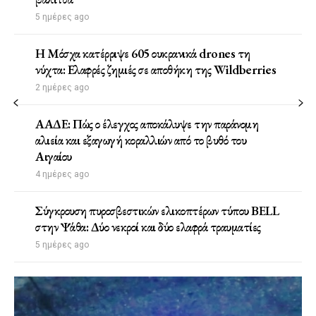
5 ημέρες ago
Η Μόσχα κατέρριψε 605 ουκρανικά drones τη
νύχτα: Ελαφρές ζημιές σε αποθήκη της Wildberries
2 ημέρες ago
ΑΑΔΕ: Πώς ο έλεγχος αποκάλυψε την παράνομη
αλιεία και εξαγωγή κοραλλιών από το βυθό του
Αιγαίου
4 ημέρες ago
Σύγκρουση πυροσβεστικών ελικοπτέρων τύπου BELL
στην Ψάθα: Δύο νεκροί και δύο ελαφρά τραυματίες
5 ημέρες ago